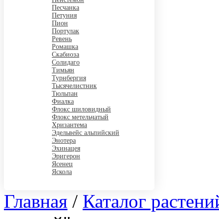
Песчанка
Петуния
Пион
Портулак
Ревень
Ромашка
Скабиоза
Солидаго
Тимьян
Турнбергия
Тысячелистник
Тюльпан
Фиалка
Флокс шиловидный
Флокс метельчатый
Хризантема
Эдельвейс альпийский
Энотера
Эхинацея
Эригерон
Ясенец
Яскола
Главная
/
Каталог растени