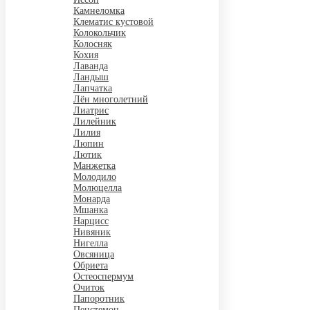
Камнеломка
Клематис кустовой
Колокольчик
Колосняк
Кохия
Лаванда
Ландыш
Лапчатка
Лён многолетний
Лиатрис
Лилейник
Лилия
Люпин
Лютик
Манжетка
Молодило
Молюцелла
Монарда
Мшанка
Нарцисс
Нивяник
Нигелла
Овсяница
Обриета
Остеоспермум
Очиток
Папоротник
Пенстемон