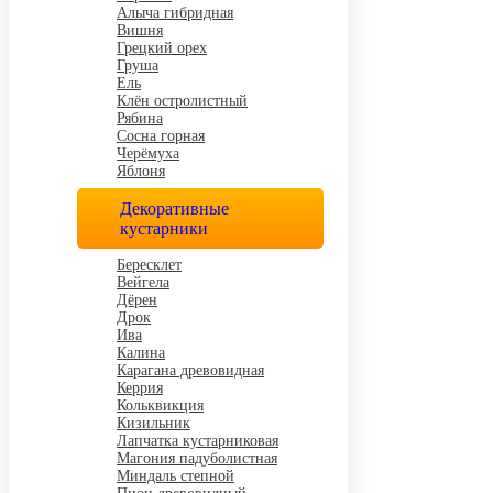
Алыча гибридная
Вишня
Грецкий орех
Груша
Ель
Клён остролистный
Рябина
Сосна горная
Черёмуха
Яблоня
Декоративные
кустарники
Бересклет
Вейгела
Дёрен
Дрок
Ива
Калина
Карагана древовидная
Керрия
Кольквикция
Кизильник
Лапчатка кустарниковая
Магония падуболистная
Миндаль степной