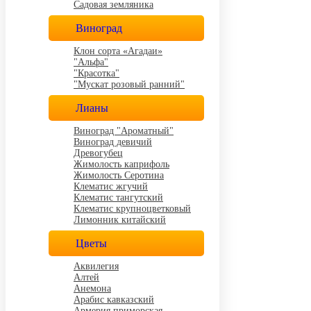
Садовая земляника
Виноград
Клон сорта «Агадаи»
"Альфа"
"Красотка"
"Мускат розовый ранний"
Лианы
Виноград "Ароматный"
Виноград девичий
Древогубец
Жимолость каприфоль
Жимолость Серотина
Клематис жгучий
Клематис тангутский
Клематис крупноцветковый
Лимонник китайский
Цветы
Аквилегия
Алтей
Анемона
Арабис кавказский
Армерия приморская