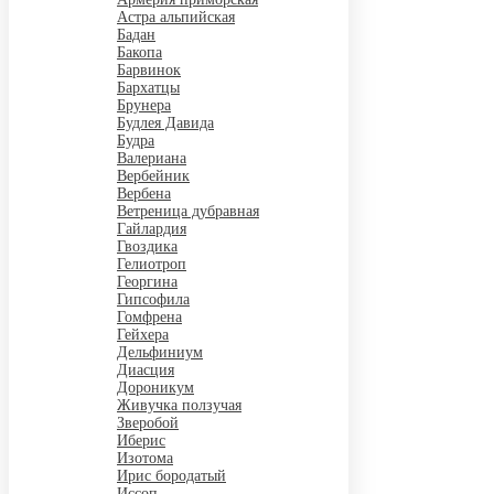
Астра альпийская
Бадан
Бакопа
Барвинок
Бархатцы
Брунера
Будлея Давида
Будра
Валериана
Вербейник
Вербена
Ветреница дубравная
Гайлардия
Гвоздика
Гелиотроп
Георгина
Гипсофила
Гомфрена
Гейхера
Дельфиниум
Диасция
Дороникум
Живучка ползучая
Зверобой
Иберис
Изотома
Ирис бородатый
Иссоп