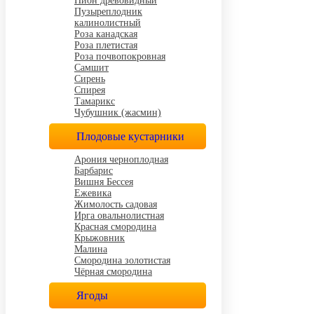
Пион древовидный
Пузыреплодник
калинолистный
Роза канадская
Роза плетистая
Роза почвопокровная
Самшит
Сирень
Спирея
Тамарикс
Чубушник (жасмин)
Плодовые кустарники
Арония черноплодная
Барбарис
Вишня Бессея
Ежевика
Жимолость садовая
Ирга овальнолистная
Красная смородина
Крыжовник
Малина
Смородина золотистая
Чёрная смородина
Ягоды