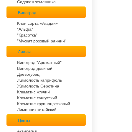
Садовая земляника
Виноград
Клон сорта «Агадаи»
"Альфа"
"Красотка"
"Мускат розовый ранний"
Лианы
Виноград "Ароматный"
Виноград девичий
Древогубец
Жимолость каприфоль
Жимолость Серотина
Клематис жгучий
Клематис тангутский
Клематис крупноцветковый
Лимонник китайский
Цветы
Аквилегия