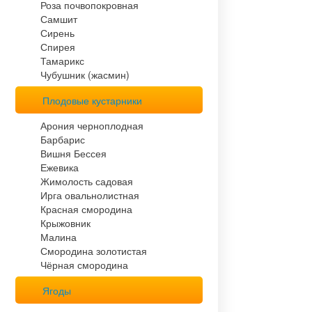
Роза почвопокровная
Самшит
Сирень
Спирея
Тамарикс
Чубушник (жасмин)
Плодовые кустарники
Арония черноплодная
Барбарис
Вишня Бессея
Ежевика
Жимолость садовая
Ирга овальнолистная
Красная смородина
Крыжовник
Малина
Смородина золотистая
Чёрная смородина
Ягоды