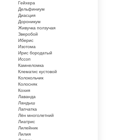
Гейхера
Дельфиниум
Диасция
Дороникум
Живучка ползучая
Зверобой
Иберис
Изотома
Ирис бородатый
Иссоп
Камнеломка
Клематис кустовой
Колокольчик
Колосняк
Кохия
Лаванда
Ландыш
Лапчатка
Лён многолетний
Лиатрис
Лилейник
Лилия