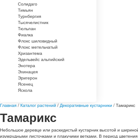
Солидаго
Тимьян
Турнбергия
Тысячелистник
Тюльпан
Фиалка
Флокс шиловидный
Флокс метельчатый
Хризантема
Эдельвейс альпийский
Энотера
Эхинацея
Эригерон
Ясенец
Яскола
Главная
/
Каталог растений
/
Декоративные кустарники
/
Тамарикс
Тамарикс
Небольшое деревце или раскидистый кустарник высотой и ширино
изумрудными листочками и плакучими ветками. В период цветения