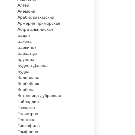
Алтей
Анемона
Арабис кавказский
Армерия приморская
Астра альпийская
Бадан
Бакопа
Барвинок
Бархатцы
Брунера
Будлея Давида
Будра
Валериана
Вербейник
Вербена
Ветреница дубравная
Гайлардия
Гвоздика
Гелиотроп
Георгина
Гипсофила
Гомфрена