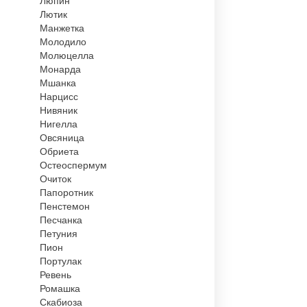
Люпин
Лютик
Манжетка
Молодило
Молюцелла
Монарда
Мшанка
Нарцисс
Нивяник
Нигелла
Овсяница
Обриета
Остеоспермум
Очиток
Папоротник
Пенстемон
Песчанка
Петуния
Пион
Портулак
Ревень
Ромашка
Скабиоза