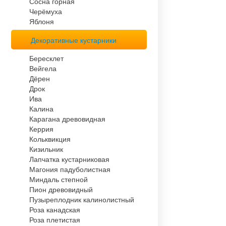
Сосна горная
Черёмуха
Яблоня
Декоративные кустарники
Бересклет
Вейгела
Дёрен
Дрок
Ива
Калина
Карагана древовидная
Керрия
Кольквикция
Кизильник
Лапчатка кустарниковая
Магония падуболистная
Миндаль степной
Пион древовидный
Пузыреплодник калинолистный
Роза канадская
Роза плетистая