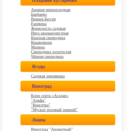
Плодовые кустарники
Арония черноплодная
Барбарис
Вишня Бессея
Ежевика
Жимолость садовая
Ирга овальнолистная
Красная смородина
Крыжовник
Малина
Смородина золотистая
Чёрная смородина
Ягоды
Садовая земляника
Виноград
Клон сорта «Агадаи»
"Альфа"
"Красотка"
"Мускат розовый ранний"
Лианы
Виноград "Ароматный"