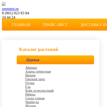
orenstep.ru
8 (961) 923 83 84
24 44 24
Степной мотив
ГЛАВНАЯ
ПРАЙС-ЛИСТ
ДОСТАВКА И
Частная коллекция растений в Оренбурге
Каталог растений
Деревья
Абрикос
Алыча гибридная
Вишня
Грецкий орех
Груша
Ель
Клён остролистный
Рябина
Сосна горная
Черёмуха
Яблоня