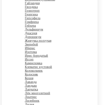
Гайлардия
Гвоздика
Гелиотроп
Георгина
Гипсофила
Гомфрена
Гейхера
Дельфиниум
Диасция
Дороникум
Живучка ползучая
Зверобой
Иберис
Изотома
Ирис бородатый
Иссоп
Камнеломка
Клематис кустовой
Колокольчик
Колосняк
Кохия
Лаванда
Ландыш
Лапчатка
Лён многолетний
Лиатрис
Лилейник
Лилия