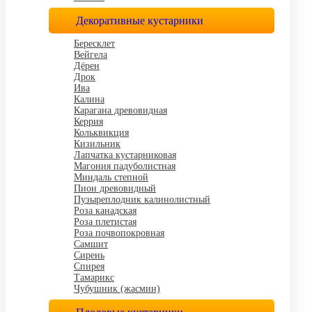
Декоративные кустарники
Бересклет
Вейгела
Дёрен
Дрок
Ива
Калина
Карагана древовидная
Керрия
Кольквикция
Кизильник
Лапчатка кустарниковая
Магония падуболистная
Миндаль степной
Пион древовидный
Пузыреплодник калинолистный
Роза канадская
Роза плетистая
Роза почвопокровная
Самшит
Сирень
Спирея
Тамарикс
Чубушник (жасмин)