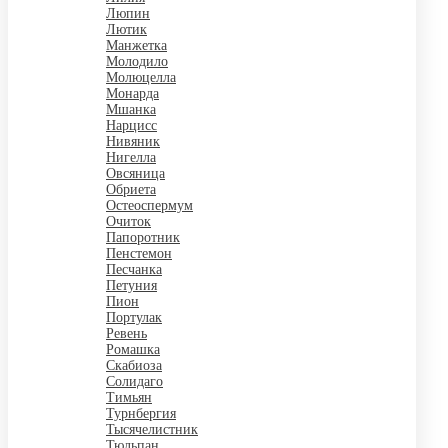
Люпин
Лютик
Манжетка
Молодило
Молюцелла
Монарда
Мшанка
Нарцисс
Нивяник
Нигелла
Овсяница
Обриета
Остеоспермум
Очиток
Папоротник
Пенстемон
Песчанка
Петуния
Пион
Портулак
Ревень
Ромашка
Скабиоза
Солидаго
Тимьян
Турнбергия
Тысячелистник
Тюльпан