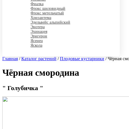
Фиалка
Флокс шиловидный
Флокс метельчатый
Хризантема
Эдельвейс альпийский
Энотера
Эхинацея
Эригерон
Ясенец
Яскола
Главная
/
Каталог растений
/
Плодовые кустарники
/
Чёрная см
Чёрная смородина
" Голубичка "