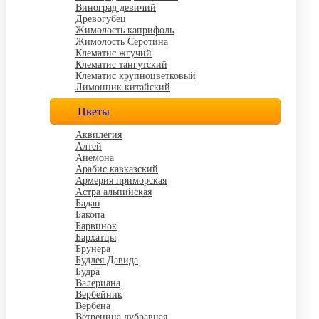
Виноград девичий
Древогубец
Жимолость каприфоль
Жимолость Серотина
Клематис жгучий
Клематис тангутский
Клематис крупноцветковый
Лимонник китайский
Цветы
Аквилегия
Алтей
Анемона
Арабис кавказский
Армерия приморская
Астра альпийская
Бадан
Бакопа
Барвинок
Бархатцы
Брунера
Будлея Давида
Будра
Валериана
Вербейник
Вербена
Ветреница дубравная