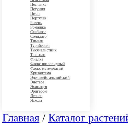
Песчанка
Петуния
Пион
Портулак
Ревень
Ромашка
Скабиоза
Солидаго
Тимьян
Турнбергия
Тысячелистник
Тюльпан
Фиалка
Флокс шиловидный
Флокс метельчатый
Хризантема
Эдельвейс альпийский
Энотера
Эхинацея
Эригерон
Ясенец
Яскола
Главная
/
Каталог растени