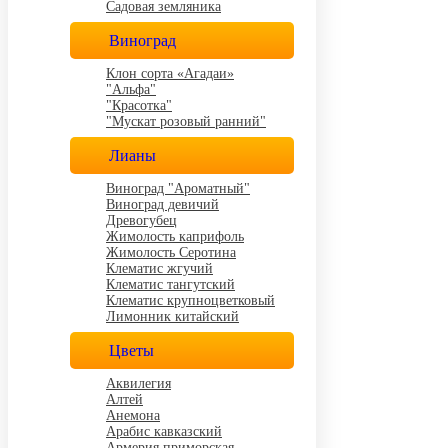
Садовая земляника
Виноград
Клон сорта «Агадаи»
"Альфа"
"Красотка"
"Мускат розовый ранний"
Лианы
Виноград "Ароматный"
Виноград девичий
Древогубец
Жимолость каприфоль
Жимолость Серотина
Клематис жгучий
Клематис тангутский
Клематис крупноцветковый
Лимонник китайский
Цветы
Аквилегия
Алтей
Анемона
Арабис кавказский
Армерия приморская