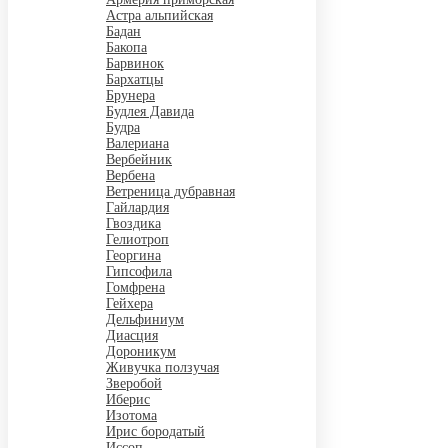
Астра альпийская
Бадан
Бакопа
Барвинок
Бархатцы
Брунера
Будлея Давида
Будра
Валериана
Вербейник
Вербена
Ветреница дубравная
Гайлардия
Гвоздика
Гелиотроп
Георгина
Гипсофила
Гомфрена
Гейхера
Дельфиниум
Диасция
Дороникум
Живучка ползучая
Зверобой
Иберис
Изотома
Ирис бородатый
Иссоп