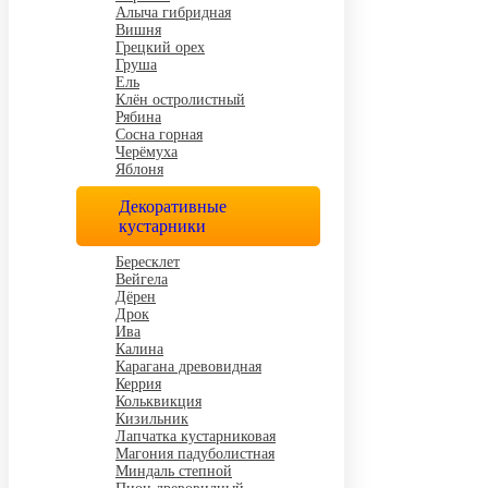
Алыча гибридная
Вишня
Грецкий орех
Груша
Ель
Клён остролистный
Рябина
Сосна горная
Черёмуха
Яблоня
Декоративные
кустарники
Бересклет
Вейгела
Дёрен
Дрок
Ива
Калина
Карагана древовидная
Керрия
Кольквикция
Кизильник
Лапчатка кустарниковая
Магония падуболистная
Миндаль степной