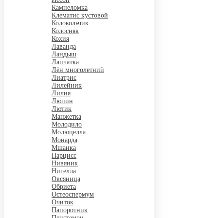
Камнеломка
Клематис кустовой
Колокольчик
Колосняк
Кохия
Лаванда
Ландыш
Лапчатка
Лён многолетний
Лиатрис
Лилейник
Лилия
Люпин
Лютик
Манжетка
Молодило
Молюцелла
Монарда
Мшанка
Нарцисс
Нивяник
Нигелла
Овсяница
Обриета
Остеоспермум
Очиток
Папоротник
Пенстемон