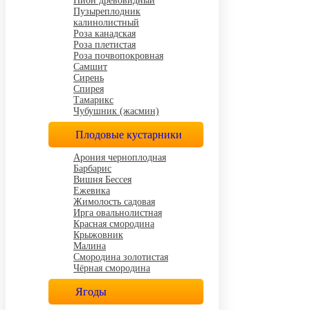
Пион древовидный
Пузыреплодник
калинолистный
Роза канадская
Роза плетистая
Роза почвопокровная
Самшит
Сирень
Спирея
Тамарикс
Чубушник (жасмин)
Плодовые кустарники
Арония черноплодная
Барбарис
Вишня Бессея
Ежевика
Жимолость садовая
Ирга овальнолистная
Красная смородина
Крыжовник
Малина
Смородина золотистая
Чёрная смородина
Ягоды