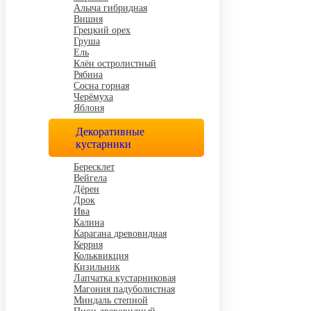
Алыча гибридная
Вишня
Грецкий орех
Груша
Ель
Клён остролистный
Рябина
Сосна горная
Черёмуха
Яблоня
Декоративные
кустарники
Бересклет
Вейгела
Дёрен
Дрок
Ива
Калина
Карагана древовидная
Керрия
Кольквикция
Кизильник
Лапчатка кустарниковая
Магония падуболистная
Миндаль степной