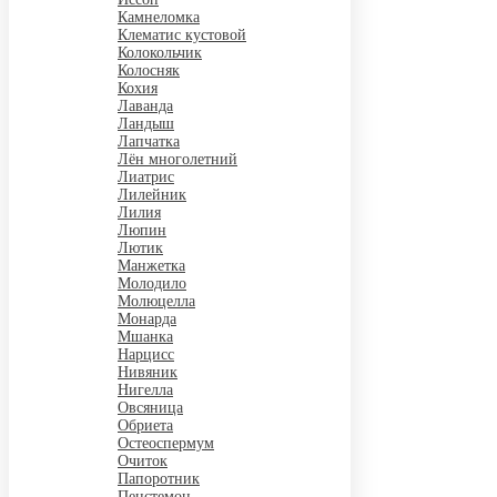
Камнеломка
Клематис кустовой
Колокольчик
Колосняк
Кохия
Лаванда
Ландыш
Лапчатка
Лён многолетний
Лиатрис
Лилейник
Лилия
Люпин
Лютик
Манжетка
Молодило
Молюцелла
Монарда
Мшанка
Нарцисс
Нивяник
Нигелла
Овсяница
Обриета
Остеоспермум
Очиток
Папоротник
Пенстемон