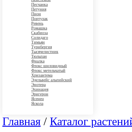
Песчанка
Петуния
Пион
Портулак
Ревень
Ромашка
Скабиоза
Солидаго
Тимьян
Турнбергия
Тысячелистник
Тюльпан
Фиалка
Флокс шиловидный
Флокс метельчатый
Хризантема
Эдельвейс альпийский
Энотера
Эхинацея
Эригерон
Ясенец
Яскола
Главная
/
Каталог растени