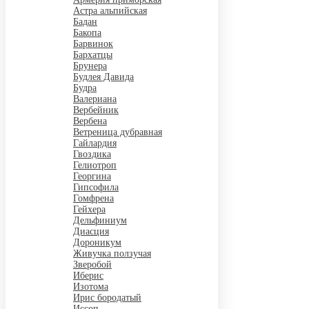
Астра альпийская
Бадан
Бакопа
Барвинок
Бархатцы
Брунера
Будлея Давида
Будра
Валериана
Вербейник
Вербена
Ветреница дубравная
Гайлардия
Гвоздика
Гелиотроп
Георгина
Гипсофила
Гомфрена
Гейхера
Дельфиниум
Диасция
Дороникум
Живучка ползучая
Зверобой
Иберис
Изотома
Ирис бородатый
Иссоп