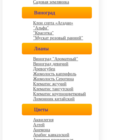
Садовая земляника
Виноград
Клон сорта «Агадаи»
"Альфа"
"Красотка"
"Мускат розовый ранний"
Лианы
Виноград "Ароматный"
Виноград девичий
Древогубец
Жимолость каприфоль
Жимолость Серотина
Клематис жгучий
Клематис тангутский
Клематис крупноцветковый
Лимонник китайский
Цветы
Аквилегия
Алтей
Анемона
Арабис кавказский
Армерия приморская