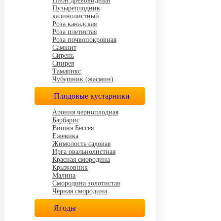
Пион древовидный
Пузыреплодник
калинолистный
Роза канадская
Роза плетистая
Роза почвопокровная
Самшит
Сирень
Спирея
Тамарикс
Чубушник (жасмин)
Плодовые кустарники
Арония черноплодная
Барбарис
Вишня Бессея
Ежевика
Жимолость садовая
Ирга овальнолистная
Красная смородина
Крыжовник
Малина
Смородина золотистая
Чёрная смородина
Ягоды