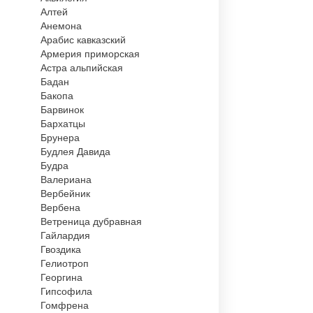
Алтей
Анемона
Арабис кавказский
Армерия приморская
Астра альпийская
Бадан
Бакопа
Барвинок
Бархатцы
Брунера
Будлея Давида
Будра
Валериана
Вербейник
Вербена
Ветреница дубравная
Гайлардия
Гвоздика
Гелиотроп
Георгина
Гипсофила
Гомфрена