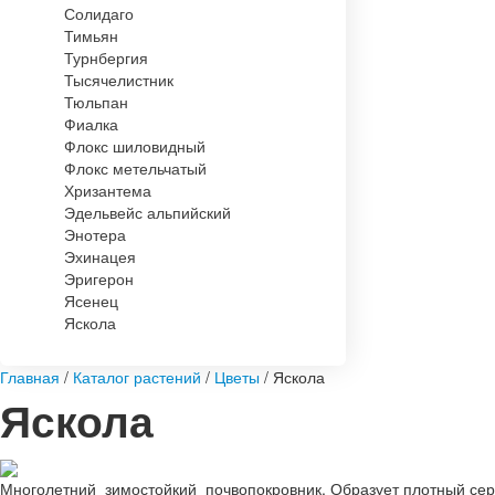
Солидаго
Тимьян
Турнбергия
Тысячелистник
Тюльпан
Фиалка
Флокс шиловидный
Флокс метельчатый
Хризантема
Эдельвейс альпийский
Энотера
Эхинацея
Эригерон
Ясенец
Яскола
Главная
/
Каталог растений
/
Цветы
/
Яскола
Яскола
Многолетний зимостойкий почвопокровник. Образует плотный сере