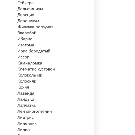
Гейхера
Дельфиниум
Диасция
Дороникум
Живучка ползучая
Зверобой
Иберис
Изотома
Ирис бородатый
Иссоп
Камнеломка
Клематис кустовой
Колокольчик
Колосняк
Кохия
Лаванда
Ландыш
Лапчатка
Лён многолетний
Лиатрис
Лилейник
Лилия