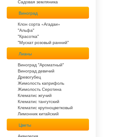
Садовая земляника
Виноград
Клон сорта «Агадаи»
"Альфа"
"Красотка"
"Мускат розовый ранний"
Лианы
Виноград "Ароматный"
Виноград девичий
Древогубец
Жимолость каприфоль
Жимолость Серотина
Клематис жгучий
Клематис тангутский
Клематис крупноцветковый
Лимонник китайский
Цветы
Аквилегия