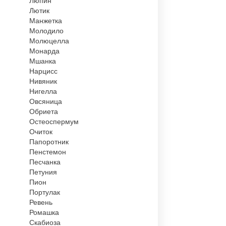
Люпин
Лютик
Манжетка
Молодило
Молюцелла
Монарда
Мшанка
Нарцисс
Нивяник
Нигелла
Овсяница
Обриета
Остеоспермум
Очиток
Папоротник
Пенстемон
Песчанка
Петуния
Пион
Портулак
Ревень
Ромашка
Скабиоза