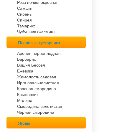
Роза почвопокровная
Самшит
Сирень
Спирея
Тамарикс
Чубушник (жасмин)
Плодовые кустарники
Арония черноплодная
Барбарис
Вишня Бессея
Ежевика
Жимолость садовая
Ирга овальнолистная
Красная смородина
Крыжовник
Малина
Смородина золотистая
Чёрная смородина
Ягоды