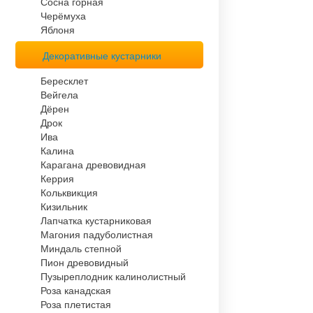
Сосна горная
Черёмуха
Яблоня
Декоративные кустарники
Бересклет
Вейгела
Дёрен
Дрок
Ива
Калина
Карагана древовидная
Керрия
Кольквикция
Кизильник
Лапчатка кустарниковая
Магония падуболистная
Миндаль степной
Пион древовидный
Пузыреплодник калинолистный
Роза канадская
Роза плетистая