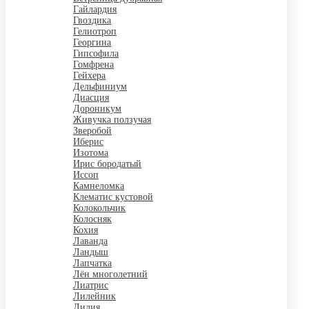
Гайлардия
Гвоздика
Гелиотроп
Георгина
Гипсофила
Гомфрена
Гейхера
Дельфиниум
Диасция
Дороникум
Живучка ползучая
Зверобой
Иберис
Изотома
Ирис бородатый
Иссоп
Камнеломка
Клематис кустовой
Колокольчик
Колосняк
Кохия
Лаванда
Ландыш
Лапчатка
Лён многолетний
Лиатрис
Лилейник
Лилия