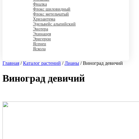
Фиалка
Флокс шиловидный
Флокс метельчатый
Хризантема
Эдельвейс альпийский
Энотера
Эхинацея
Эригерон
Ясенец
Яскола
Главная
/
Каталог растений
/
Лианы
/
Виноград девичий
Виноград девичий