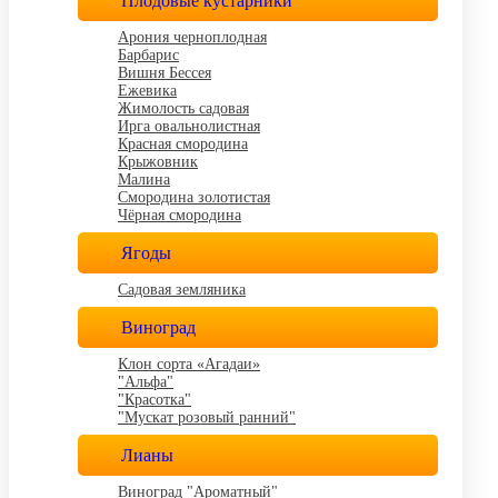
Плодовые кустарники
Арония черноплодная
Барбарис
Вишня Бессея
Ежевика
Жимолость садовая
Ирга овальнолистная
Красная смородина
Крыжовник
Малина
Смородина золотистая
Чёрная смородина
Ягоды
Садовая земляника
Виноград
Клон сорта «Агадаи»
"Альфа"
"Красотка"
"Мускат розовый ранний"
Лианы
Виноград "Ароматный"