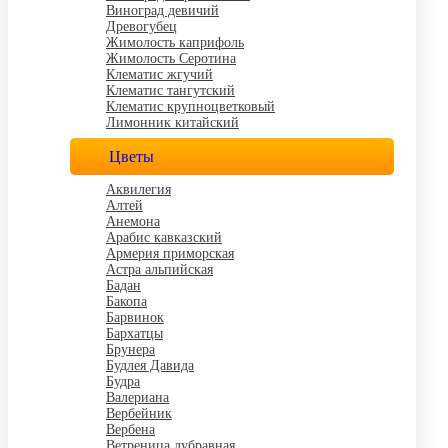
Виноград девичий
Древогубец
Жимолость каприфоль
Жимолость Серотина
Клематис жгучий
Клематис тангутский
Клематис крупноцветковый
Лимонник китайский
Цветы
Аквилегия
Алтей
Анемона
Арабис кавказский
Армерия приморская
Астра альпийская
Бадан
Бакопа
Барвинок
Бархатцы
Брунера
Будлея Давида
Будра
Валериана
Вербейник
Вербена
Ветреница дубравная