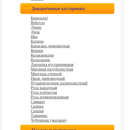
Декоративные кустарники
Бересклет
Вейгела
Дёрен
Дрок
Ива
Калина
Карагана древовидная
Керрия
Кольквикция
Кизильник
Лапчатка кустарниковая
Магония падуболистная
Миндаль степной
Пион древовидный
Пузыреплодник калинолистный
Роза канадская
Роза плетистая
Роза почвопокровная
Самшит
Сирень
Спирея
Тамарикс
Чубушник (жасмин)