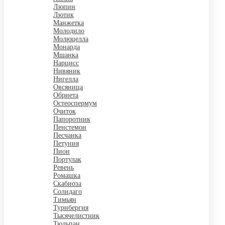
Люпин
Лютик
Манжетка
Молодило
Молюцелла
Монарда
Мшанка
Нарцисс
Нивяник
Нигелла
Овсяница
Обриета
Остеоспермум
Очиток
Папоротник
Пенстемон
Песчанка
Петуния
Пион
Портулак
Ревень
Ромашка
Скабиоза
Солидаго
Тимьян
Турнбергия
Тысячелистник
Тюльпан