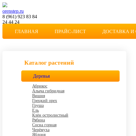
orenstep.ru
8 (961) 923 83 84
24 44 24
Степной мотив
ГЛАВНАЯ
ПРАЙС-ЛИСТ
ДОСТАВКА И
Частная коллекция растений в Оренбурге
Каталог растений
Деревья
Абрикос
Алыча гибридная
Вишня
Грецкий орех
Груша
Ель
Клён остролистный
Рябина
Сосна горная
Черёмуха
Яблоня